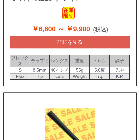
￥6,600
～ ￥9,900
(税込)
詳細を見る
フレック
チップ径
レングス
重量
トルク
調子
ス
S
8.5mm
46インチ
55g
5.6度
先中
Flex
Tip
Len.
Weight
Trq.
K.P.