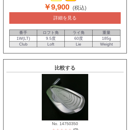
￥9,900
(税込)
詳細を見る
番手
ロフト角
ライ角
重量
1W(LT)
9.5度
60度
185g
Club
Loft
Lie
Weight
比較する
No. 14750350
(0)