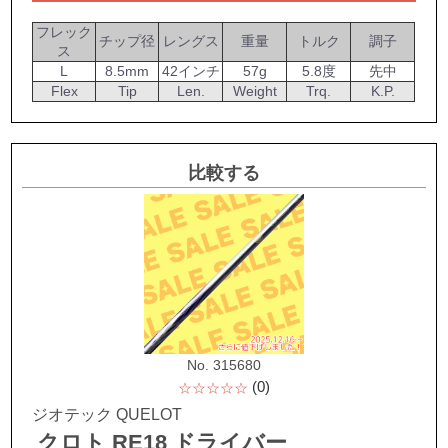
フレック
チップ径
レングス
重量
トルク
調子
ス
L
8.5mm
42インチ
57g
5.8度
先中
Flex
Tip
Len.
Weight
Trq.
K.P.
比較する
No. 315680
(0)
☆☆☆☆☆
ジオテック QUELOT
クロト RE18 ドライバー