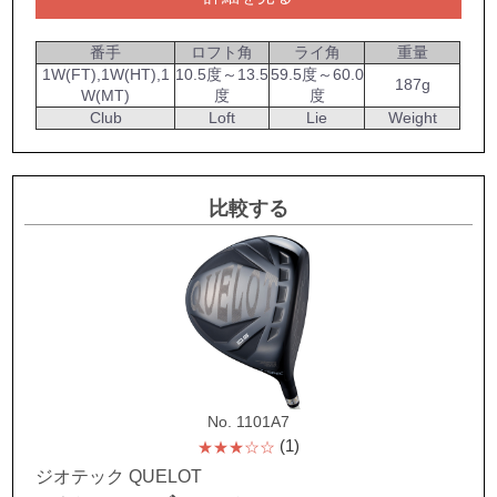
番手
ロフト角
ライ角
重量
1W(FT),1W(HT),1
10.5度～13.5
59.5度～60.0
187g
W(MT)
度
度
Club
Loft
Lie
Weight
比較する
No. 1101A7
(1)
★★★☆☆
ジオテック QUELOT