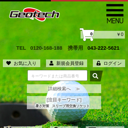
0
￥0
TEL
0120-168-188
携帯用
043-222-5621
お気に入り
新規会員登録
ログイン
詳細検索へ ≫
[注目キーワード]
暑さ対策
スリーブ用交換ソケット