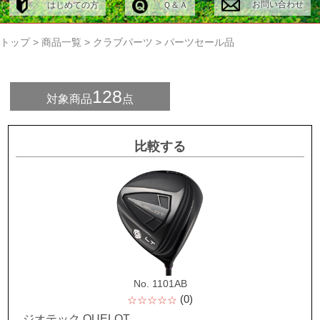
お問い合わせ
はじめての方
Ｑ＆Ａ
トップ
>
商品一覧
>
クラブパーツ
>
パーツセール品
128
対象商品
点
比較する
No. 1101AB
(0)
☆☆☆☆☆
ジオテック QUELOT