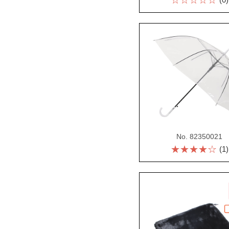
☆☆☆☆☆
No. 82350021
★★★★☆
(1)