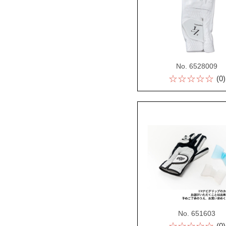
No. 6528009
☆☆☆☆☆
(0)
No. 651603
(0)