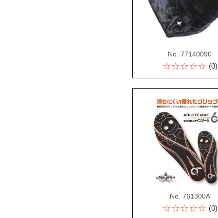
No. 77140090
☆☆☆☆☆
(0)
No. 761300A
☆☆☆☆☆
(0)