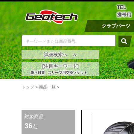
TEL
携帯用
クラブパーツ
詳細検索へ ≫
[注目キーワード]
暑さ対策
スリーブ用交換ソケット
トップ
>
商品一覧
>
対象商品
36
点