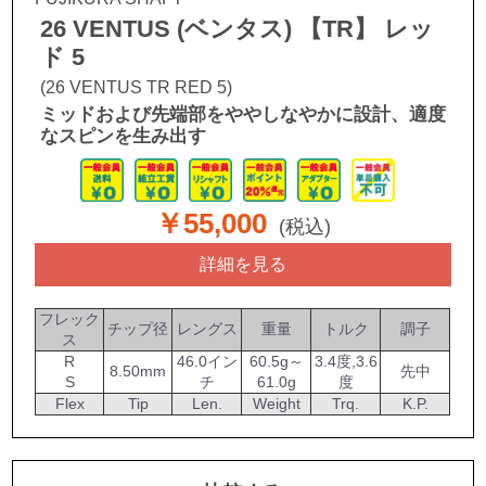
26 VENTUS (ベンタス) 【TR】 レッ
ド 5
(26 VENTUS TR RED 5)
ミッドおよび先端部をややしなやかに設計、適度
なスピンを生み出す
￥55,000
(税込)
詳細を見る
フレック
チップ径
レングス
重量
トルク
調子
ス
R
46.0イン
60.5g～
3.4度,3.6
8.50mm
先中
S
チ
61.0g
度
Flex
Tip
Len.
Weight
Trq.
K.P.