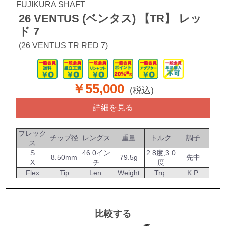
FUJIKURA SHAFT
26 VENTUS (ベンタス) 【TR】 レッ
ド 7
(26 VENTUS TR RED 7)
￥55,000
(税込)
詳細を見る
フレック
チップ径
レングス
重量
トルク
調子
ス
S
46.0イン
2.8度,3.0
8.50mm
79.5g
先中
X
チ
度
Flex
Tip
Len.
Weight
Trq.
K.P.
比較する