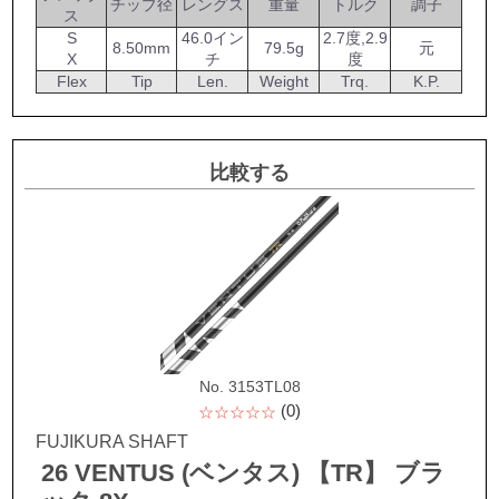
チップ径
レングス
重量
トルク
調子
ス
S
46.0イン
2.7度,2.9
8.50mm
79.5g
元
X
チ
度
Flex
Tip
Len.
Weight
Trq.
K.P.
比較する
No. 3153TL08
(0)
☆☆☆☆☆
FUJIKURA SHAFT
26 VENTUS (ベンタス) 【TR】 ブラ