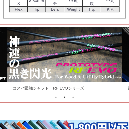
8.50mm
79.5g
中元
X
チ
度
Flex
Tip
Len.
Weight
Trq.
K.P.
コスパ最強シャフト！RF EVOシリーズ