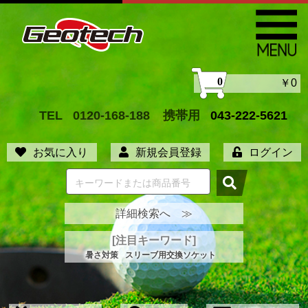
0
￥0
TEL
0120-168-188
携帯用
043-222-5621
お気に入り
新規会員登録
ログイン
詳細検索へ ≫
[注目キーワード]
暑さ対策
スリーブ用交換ソケット