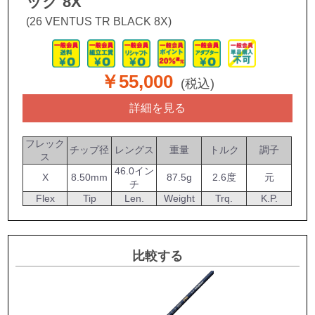
ック 8X
(26 VENTUS TR BLACK 8X)
￥55,000
(税込)
詳細を見る
フレック
チップ径
レングス
重量
トルク
調子
ス
46.0イン
X
8.50mm
87.5g
2.6度
元
チ
Flex
Tip
Len.
Weight
Trq.
K.P.
比較する