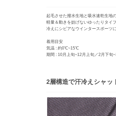
起毛させた撥水生地と吸水速乾生地の
軽量＆動きを妨げないゆったりタイプ
冷えにシビアなウインタースポーツ
着用目安
気温 : 約0℃~15℃
期間 : 10月上旬~12月上旬／2月下旬
2層構造で汗冷えシャッ