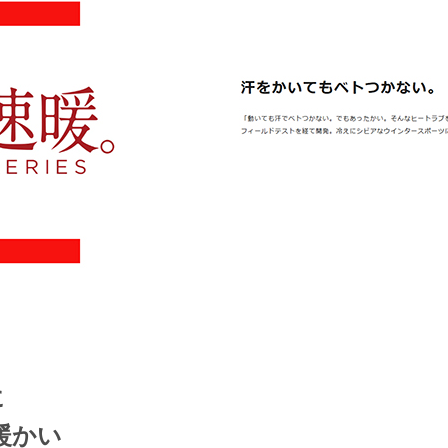
に
暖かい