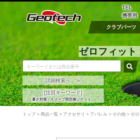
TEL
携帯用
クラブパーツ
ゼロフィット 
詳細検索へ ≫
[注目キーワード]
暑さ対策
スリーブ用交換ソケット
トップ
>
商品一覧
>
アクセサリ
>
アパレル
>
その他
>
ゼロ