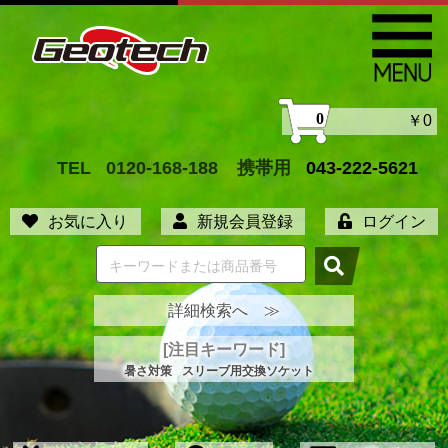
0
￥0
TEL
0120-168-188
携帯用
043-222-5621
お気に入り
新規会員登録
ログイン
詳細検索へ ≫
[注目キーワード]
暑さ対策
スリーブ用交換ソケット