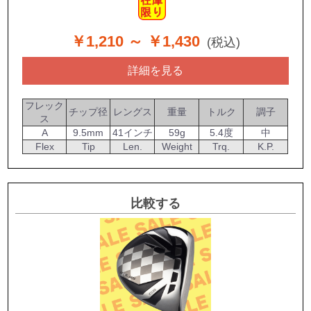
￥1,210
～ ￥1,430
(税込)
詳細を見る
フレック
チップ径
レングス
重量
トルク
調子
ス
A
9.5mm
41インチ
59g
5.4度
中
Flex
Tip
Len.
Weight
Trq.
K.P.
比較する