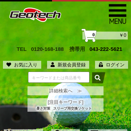
0
￥0
TEL
0120-168-188
携帯用
043-222-5621
お気に入り
新規会員登録
ログイン
詳細検索へ ≫
[注目キーワード]
暑さ対策
スリーブ用交換ソケット