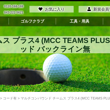
0120-168-188
お気に入り
新規会員
043-222-5621
ゴルフクラブ
工具・用具
プラス4 (MCC TEAMS PLU
ッド バックライン無
>
コード有
>
マルチコンパウンド チームス プラス4 (MCC TEAMS P