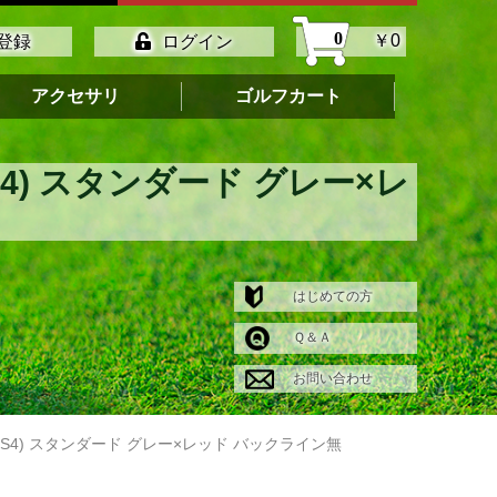
0
￥0
登録
ログイン
アクセサリ
ゴルフカート
S4) スタンダード グレー×レ
はじめての方
Ｑ＆Ａ
お問い合わせ
LUS4) スタンダード グレー×レッド バックライン無