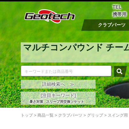
TEL
携帯用
クラブパーツ
マルチコンパウンド チームス 
詳細検索へ ≫
[注目キーワード]
暑さ対策
スリーブ用交換ソケット
トップ
>
商品一覧
>
クラブパーツ
>
グリップ
>
スイング用