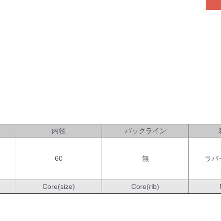
内径
バックライン
60
無
ラバ
Core(size)
Core(rib)