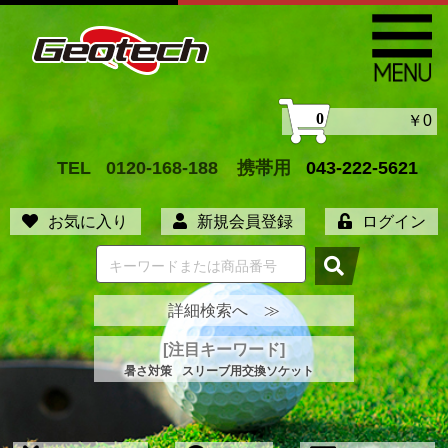
0
￥0
TEL
0120-168-188
携帯用
043-222-5621
お気に入り
新規会員登録
ログイン
詳細検索へ ≫
[注目キーワード]
暑さ対策
スリーブ用交換ソケット