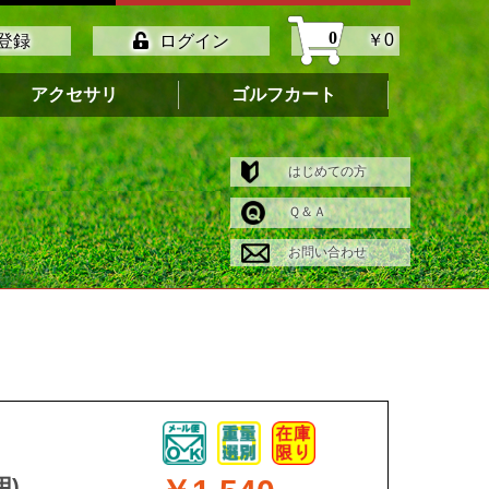
0
￥0
登録
ログイン
アクセサリ
ゴルフカート
はじめての方
Ｑ＆Ａ
お問い合わせ
用)