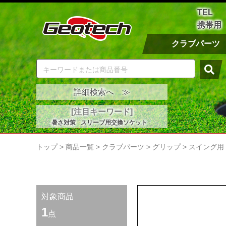
TEL
携帯用
クラブパーツ
詳細検索へ ≫
[注目キーワード]
暑さ対策
スリーブ用交換ソケット
トップ
>
商品一覧
>
クラブパーツ
>
グリップ
>
スイング用
対象商品
1
点