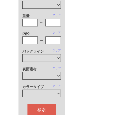
クリア
重量
~
クリア
内径
~
クリア
バックライン
クリア
表面素材
クリア
カラータイプ
検索