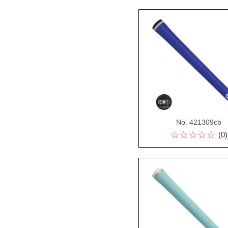
No. 421309cb
☆☆☆☆☆
(0)