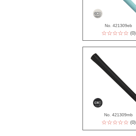
No. 421309eb
☆☆☆☆☆
(0)
No. 421309mb
☆☆☆☆☆
(0)