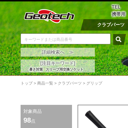
TEL
携帯用
クラブパーツ
詳細検索へ ≫
[注目キーワード]
暑さ対策
スリーブ用交換ソケット
トップ
>
商品一覧
>
クラブパーツ
>
グリップ
対象商品
98
点