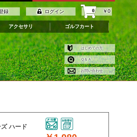
0
￥0
登録
ログイン
アクセサリ
ゴルフカート
はじめての方
Ｑ＆Ａ
お問い合わせ
ーズ ハード