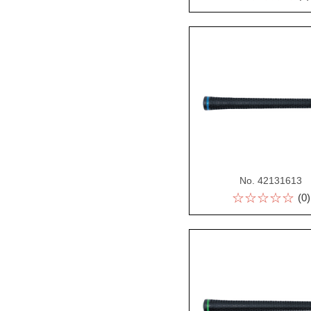
No. 42131613
☆☆☆☆☆
(0)