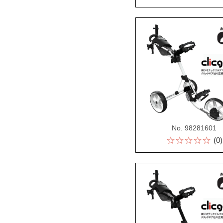
No. 98281601
☆☆☆☆☆
(0)