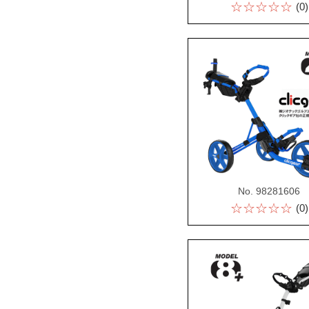
☆☆☆☆☆
(0)
No. 98281606
☆☆☆☆☆
(0)