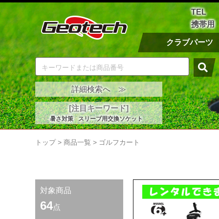
TEL
携帯用
クラブパーツ
詳細検索へ ≫
[注目キーワード]
暑さ対策
スリーブ用交換ソケット
トップ
>
商品一覧
>
ゴルフカート
対象商品
64
点