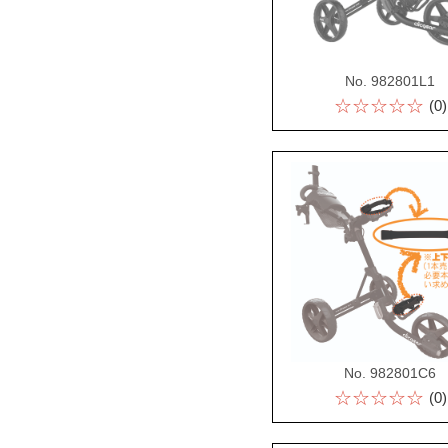
No. 982801L1
☆☆☆☆☆
(0)
No. 982801C6
☆☆☆☆☆
(0)