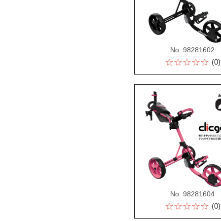
No. 98281602
☆☆☆☆☆
(0)
No. 98281604
☆☆☆☆☆
(0)