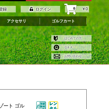
0
￥0
登録
ログイン
アクセサリ
ゴルフカート
はじめての方
Ｑ＆Ａ
お問い合わせ
ゾート ゴル