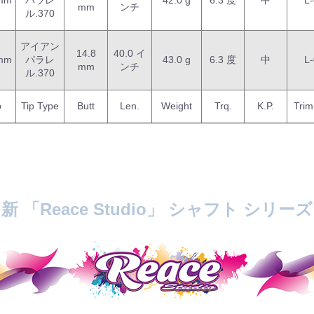
 mm
パラレ
42.0 g
6.3 度
中
L
mm
ンチ
ル.370
アイアン
14.8
40.0 イ
 mm
パラレ
43.0 g
6.3 度
中
L
mm
ンチ
ル.370
p
Tip Type
Butt
Len.
Weight
Trq.
K.P.
Tri
新 「Reace Studio」 シャフト シリーズ