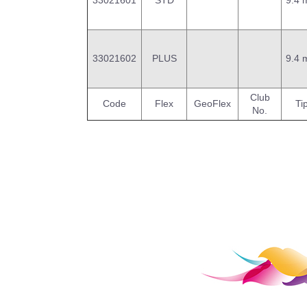
33021601
STD
9.4
33021602
PLUS
9.4
Club
Code
Flex
GeoFlex
Ti
No.