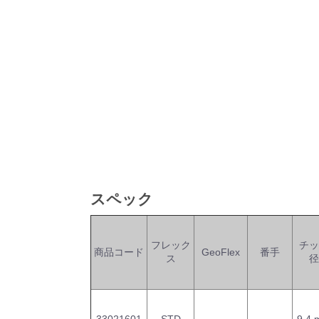
スペック
フレック
チッ
商品コード
GeoFlex
番手
ス
径