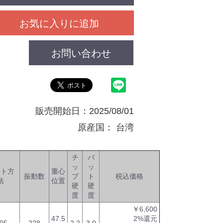
お気に入りに追加
お問い合わせ
販売開始日：2025/08/01
原産国：
台湾
チ
バ
ッ
ッ
ット方
重心
振動数
プ
ト
税込価格
法
位置
硬
硬
度
度
￥6,600
47.5
2%還元