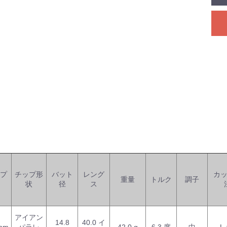
プ
チップ形
バット
レング
カ
重量
トルク
調子
状
径
ス
アイアン
14.8
40.0 イ