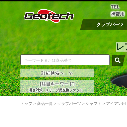
TEL
携帯用
クラブパーツ
レ
詳細検索へ ≫
[注目キーワード]
暑さ対策
スリーブ用交換ソケット
トップ
>
商品一覧
>
クラブパーツ
>
シャフト
>
アイアン用