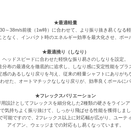
お買い物を続ける
お買い物を続ける
パーツの選択へ進む
カートへ進む
★最適軽量
30～38m/s前後（1w時）に合わせて、より振り抜き易くなる
ことなく、インパクト時のエネルギー効率を最大化させ、ボー
★最適撓り（しなり）
ヘッドスピードに合わせた軽快な振り易さのしなりを設定。
性分布の最適化を徹底的に追求し、しなり感に安定性能をプラ
定感のあるしなり戻りを与え、従来の軽量シャフトにありがち
わせた、オートマチックなしなり戻りが、効率良くボールにパ
★フレックスバリエーション
専用設計としてフレックスを細分化した2種類の硬さをラインア
で気持ちよく振り抜けて、しっかり飛ばせる性能を獲得しまし
チまで可能ですので、2フレックス以上に対応幅が広がり、ユーテ
アイアン、ウェッジまでの対応もし易くなっています。