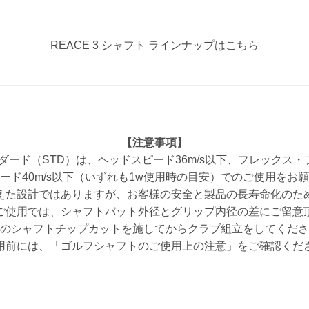
REACE 3 シャフト ラインナップは
こちら
【注意事項】
ード（STD）は、ヘッドスピード36m/s以下、フレックス・
ード40m/s以下（いずれも1w使用時の目安）でのご使用をお
えた設計ではありますが、お客様の安全と製品の長寿命化のた
ご使用では、シャフトバット外径とグリップ内径の差にご留意
のシャフトチップカットを施してからクラブ組立をしてくださ
用前には、「ゴルフシャフトのご使用上の注意」をご確認くだ