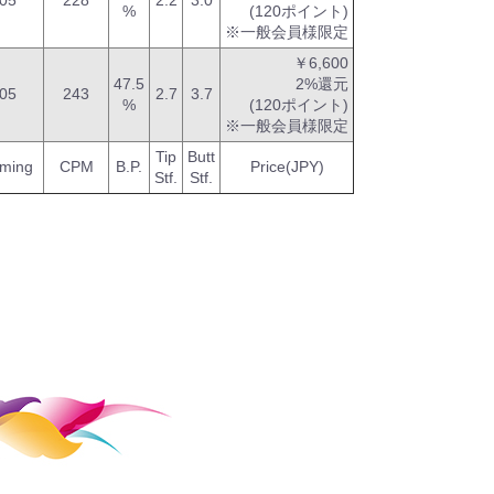
-05
228
2.2
3.0
%
(120ポイント)
※一般会員様限定
￥6,600
47.5
2%還元
-05
243
2.7
3.7
%
(120ポイント)
※一般会員様限定
Tip
Butt
mming
CPM
B.P.
Price(JPY)
Stf.
Stf.