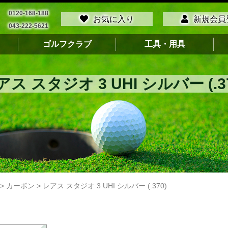
0120-168-188
お気に入り
新規会員
043-222-5621
ゴルフクラブ
工具・用具
アス スタジオ 3 UHI シルバー (.37
>
カーボン
>
レアス スタジオ 3 UHI シルバー (.370)