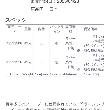
販売開始日：2015/04/23
原産国：
日本
スペック
商品コー
バックラ
表面素
重量
内径
税込価格
ド
イン
材
￥1,672
ラバー
2%還元
42591506
49 g
60
有
系コー
(30ポイント)
ド無
※一般会員様限定
￥1,672
ラバー
2%還元
42591516
49 g
60
無
系コー
(30ポイント)
ド無
※一般会員様限定
Code
Weight
Core(size)
Core(rib)
Material
Price(JPY)
長年多くのツアープロに使用されている「X ライン シリ