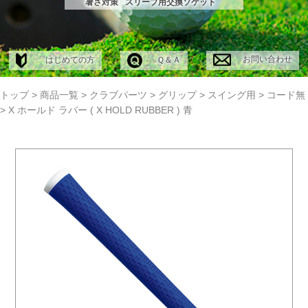
暑さ対策
スリーブ用交換ソケット
お問い合わせ
はじめての方
Ｑ＆Ａ
トップ
>
商品一覧
>
クラブパーツ
>
グリップ
>
スイング用
>
コード無
>
X ホールド ラバー ( X HOLD RUBBER ) 青