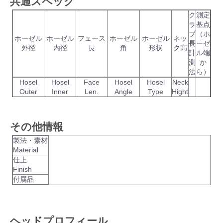
共通スペック
ク
測定
ラ
基点
ブ
（ホ
ホーゼル
ホーゼル
フェース
ホーゼル
ホーゼル
ネッ
長
ーゼ
外径
内径
長
角
形状
ク高
計
ル端
測
か
法
ら）
Hosel
Hosel
Face
Hosel
Hosel
Neck
Outer
Inner
Len.
Angle
Type
Hight
その他情報
製法・素材
Material
仕上
Finish
付属品
ヘッドプロフィール