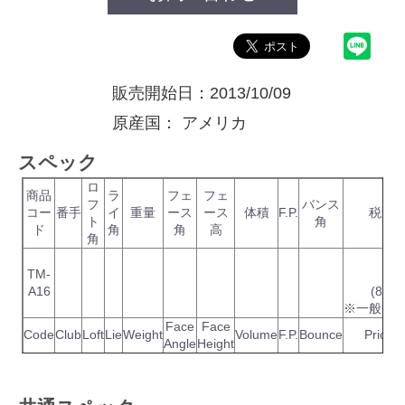
販売開始日：2013/10/09
原産国：
アメリカ
スペック
ロ
商品
ラ
フェ
フェ
フ
バンス
コー
番手
イ
重量
ース
ース
体積
F.P.
税込
ト
角
ド
角
角
高
角
TM-
A16
(82
※一般会
Face
Face
Code
Club
Loft
Lie
Weight
Volume
F.P.
Bounce
Price(
Angle
Height