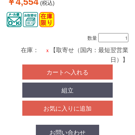
￥4,554
(税込)
数量
在庫：
【取寄せ（国内：最短翌営業
ｘ
日）】
カートへ入れる
組立
お気に入りに追加
お問い合わせ