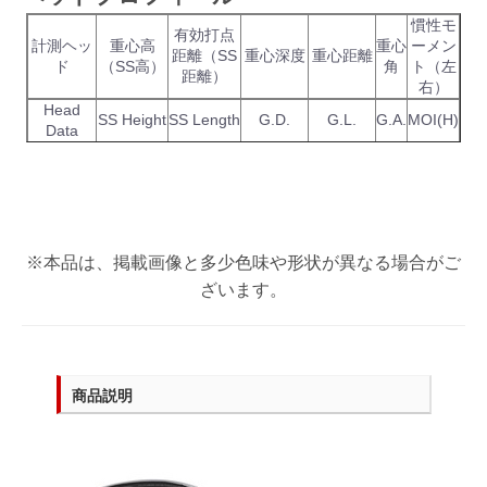
慣性モ
有効打点
お買い物を続ける
お買い物を続ける
パーツの選択へ進む
カートへ進む
計測ヘッ
重心高
重心
ーメン
距離（SS
重心深度
重心距離
ド
（SS高）
角
ト（左
距離）
右）
Head
SS Height
SS Length
G.D.
G.L.
G.A.
MOI(H)
Data
※本品は、掲載画像と多少色味や形状が異なる場合がご
ざいます。
商品説明