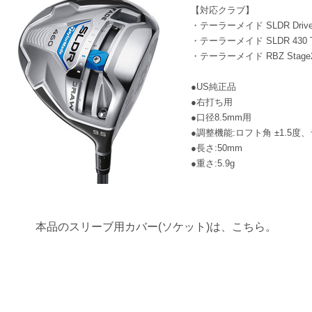
【対応クラブ】
・テーラーメイド SLDR Drive
・テーラーメイド SLDR 430 T
・テーラーメイド RBZ Stage2 T
●US純正品
●右打ち用
●口径8.5mm用
●調整機能:ロフト角 ±1.5度
●長さ:50mm
●重さ:5.9g
本品のスリーブ用カバー(ソケット)は、
こちら
。