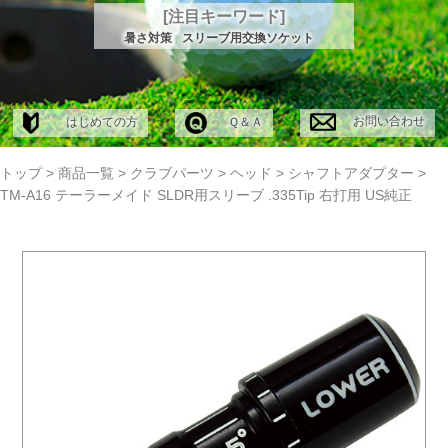
[注目キーワード]
暑さ対策
スリーブ用交換ソケット
お問い合わせ
はじめての方
Ｑ＆Ａ
トップ
>
商品一覧
>
クラブパーツ
>
ヘッド
>
シャフトアダプター
>
TM-A16 テーラーメイド SLDR用スリーブ .335Tip 右打用 US純正