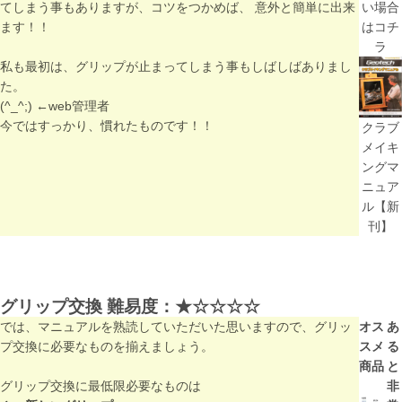
てしまう事もありますが、コツをつかめば、 意外と簡単に出来
い場合
ます！！
はコチ
ラ
私も最初は、グリップが止まってしまう事もしばしばありまし
た。
(^_^;) ←web管理者
今ではすっかり、慣れたものです！！
クラブ
メイキ
ングマ
ニュア
ル【新
刊】
グリップ交換 難易度：
★☆☆☆☆
では、マニュアルを熟読していただいた思いますので、グリッ
オス
あ
プ交換に必要なものを揃えましょう。
スメ
る
商品
と
グリップ交換に最低限必要なものは
非