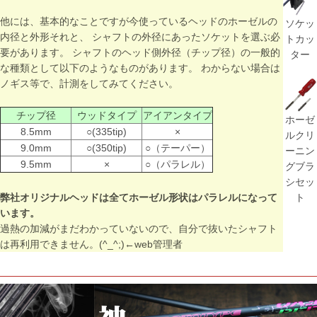
他には、基本的なことですが今使っているヘッドのホーゼルの
ソケッ
内径と外形それと、 シャフトの外径にあったソケットを選ぶ必
トカッ
要があります。 シャフトのヘッド側外径（チップ径）の一般的
ター
な種類として以下のようなものがあります。 わからない場合は
ノギス等で、計測をしてみてください。
チップ径
ウッドタイプ
アイアンタイプ
ホーゼ
8.5mm
○(335tip)
×
ルクリ
9.0mm
○(350tip)
○（テーパー）
ーニン
9.5mm
×
○（パラレル）
グブラ
シセッ
ト
弊社オリジナルヘッドは全てホーゼル形状はパラレルになって
います。
過熱の加減がまだわかっていないので、自分で抜いたシャフト
は再利用できません。(^_^;)←web管理者