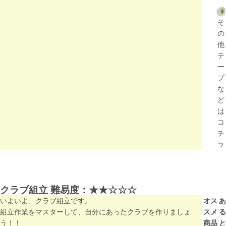
そ
の
他
テ
ー
プ
な
ど
は
コ
チ
ラ
クラブ組立 難易度：
★★☆☆☆
いよいよ、クラブ組立です。
オス
あ
組立作業をマスターして、自分にあったクラブを作りましょ
スメ
る
う！！
商品
と