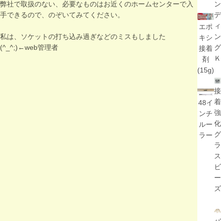
弊社で取扱のない、必要なものはお近くのホームセンターで入
ン
手できるので、のぞいてみてください。
デ
ィ
エポ
私は、ソケットの打ち込み過ぎなどのミスもしました
ン
キシ
(^_^;)←web管理者
グ
接着
Ｋ
剤
(15g)
接
着
48イ
強
ンチ
化
ルー
グ
ラー
ラ
ス
ビ
ー
ズ