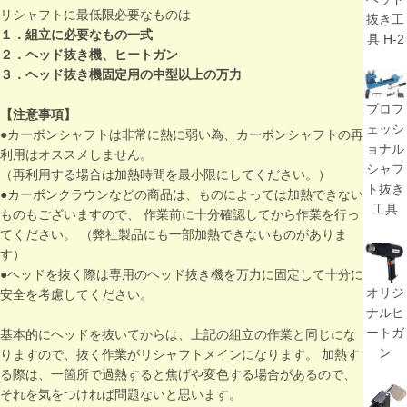
リシャフトに最低限必要なものは
抜き工
１．組立に必要なもの一式
具 H-2
２．ヘッド抜き機、ヒートガン
３．ヘッド抜き機固定用の中型以上の万力
プロフ
【注意事項】
ェッシ
●カーボンシャフトは非常に熱に弱い為、カーボンシャフトの再
ョナル
利用はオススメしません。
シャフ
（再利用する場合は加熱時間を最小限にしてください。）
ト抜き
●カーボンクラウンなどの商品は、ものによっては加熱できない
工具
ものもございますので、 作業前に十分確認してから作業を行っ
てください。 （弊社製品にも一部加熱できないものがありま
す）
●ヘッドを抜く際は専用のヘッド抜き機を万力に固定して十分に
オリジ
安全を考慮してください。
ナルヒ
ートガ
基本的にヘッドを抜いてからは、上記の組立の作業と同じにな
ン
りますので、抜く作業がリシャフトメインになります。 加熱す
る際は、一箇所で過熱すると焦げや変色する場合があるので、
それを気をつければ問題ないと思います。