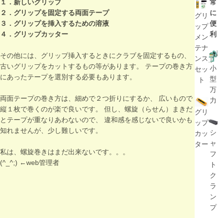
１．新しいグリップ
常
２．グリップを固定する両面テープ
に
グリ
３．グリップを挿入するための溶液
便
ップ
４．グリップカッター
利
メン
テナ
その他には、グリップ挿入するときにクラブを固定するもの、
ンス
古いグリップをカットするもの等があります。 テープの巻き方
小
セッ
にあったテープを選別する必要もあります。
型
ト
万
両面テープの巻き方は、細めで２つ折りにするか、 広いもので
力
縦１枚で巻くのが楽で良いです。 但し、螺旋（らせん）まきだ
グリ
とテープが重なりあわないので、 違和感を感じないで良いかも
ップ
知れませんが、少し難しいです。
シ
カッ
ャ
ター
私は、螺旋巻きはまだ出来ないです。。。
フ
(^_^;) ←web管理者
ト
ク
ラ
ン
プ