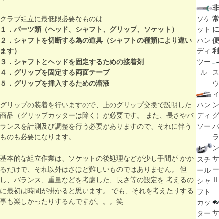
非
クラブ組立に最低限必要なものは
ソケ
常
１．パーツ類（ヘッド、シャフト、グリップ、ソケット）
ット
に
２．シャフトを切断する為の道具（シャフトの種類により違い
ハン
便
ます）
ディ
利
３．シャフトとヘッドを固定するための接着剤
ツー
４．グリップを固定する両面テープ
ル
ス
５．グリップを挿入するための溶液
ウ
ィ
グリップの装着を行いますので、上のグリップ交換で説明した
ハン
ン
商品（グリップカッターは除く）が必要です。 また、長さやバ
ディ
グ
ランスを計測及び調整を行う必要がありますので、それに伴う
ソー
バ
ものも必要になります。
ラ
ン
基本的な組立作業は、ソケットの後処理などが少し手間が かか
サ
スチ
るだけで、それ以外はさほど難しいものではありません。 但
ー
ール
し、バランス、重量などを考慮した、長さ等の設定を 考えるの
II
シャ
に最初は時間が掛かると思います。 でも、それを考えたりする
フト
事も楽しかったりするんですが。。。笑
カッ
サ
ター