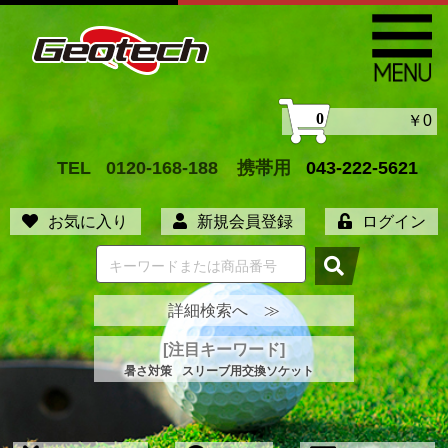
0
￥0
TEL
0120-168-188
携帯用
043-222-5621
お気に入り
新規会員登録
ログイン
詳細検索へ ≫
[注目キーワード]
暑さ対策
スリーブ用交換ソケット