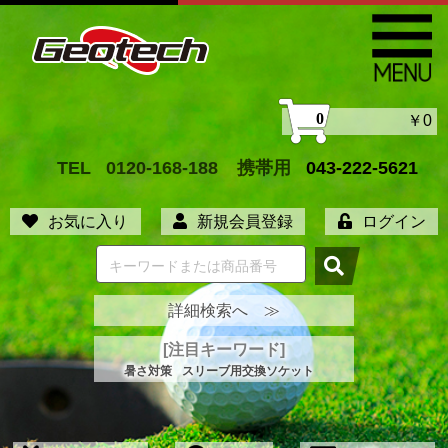
0
￥0
TEL
0120-168-188
携帯用
043-222-5621
お気に入り
新規会員登録
ログイン
詳細検索へ ≫
[注目キーワード]
暑さ対策
スリーブ用交換ソケット