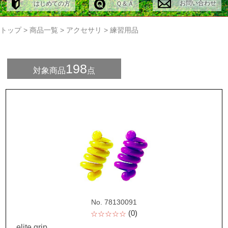
お問い合わせ
はじめての方
Ｑ＆Ａ
トップ
>
商品一覧
>
アクセサリ
>
練習用品
198
対象商品
点
No. 78130091
(0)
☆☆☆☆☆
elite grip