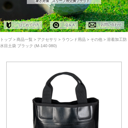
暑さ対策
スリーブ用交換ソケット
お問い合わせ
はじめての方
Ｑ＆Ａ
トップ
>
商品一覧
>
アクセサリ
>
ラウンド用品
>
その他
>
溶着加工防
水目土袋 ブラック (M-140 080)