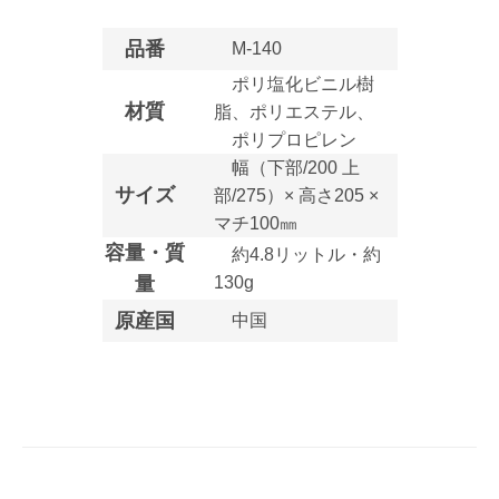
品番
M-140
ポリ塩化ビニル樹
材質
脂、ポリエステル、
お買い物を続ける
お買い物を続ける
パーツの選択へ進む
カートへ進む
ポリプロピレン
幅（下部/200 上
サイズ
部/275）× 高さ205 ×
マチ100㎜
容量・質
約4.8リットル・約
量
130g
原産国
中国