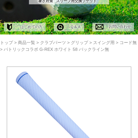
暑さ対策
スリーブ用交換ソケット
お問い合わせ
はじめての方
Ｑ＆Ａ
トップ
>
商品一覧
>
クラブパーツ
>
グリップ
>
スイング用
>
コード無
>
パトリックコラボ G-REX ホワイト 58 バックライン無