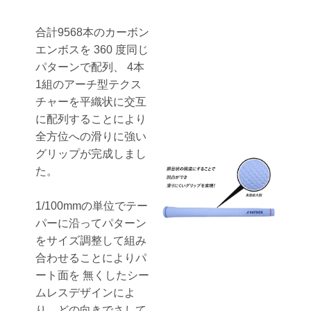
合計9568本のカーボン
エンボスを 360 度同じ
パターンで配列、 4本
1組のアーチ型テクス
チャーを平織状に交互
に配列することにより
全方位への滑りに強い
グリップが完成しまし
た。
1/100mmの単位でテー
パーに沿ってパターン
をサイズ調整して組み
合わせることによりパ
ート面を 無くしたシー
お買い物を続ける
お買い物を続ける
パーツの選択へ進む
カートへ進む
ムレスデザインによ
り、どの向きでさして