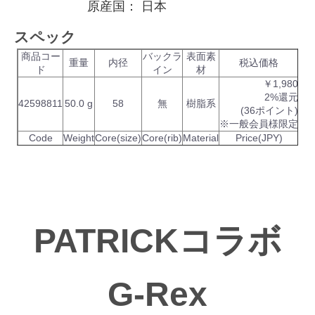
原産国：
日本
スペック
商品コー
バックラ
表面素
重量
内径
税込価格
ド
イン
材
￥1,980
2%還元
42598811
50.0 g
58
無
樹脂系
(36ポイント)
※一般会員様限定
Code
Weight
Core(size)
Core(rib)
Material
Price(JPY)
PATRICKコラボ
G-Rex