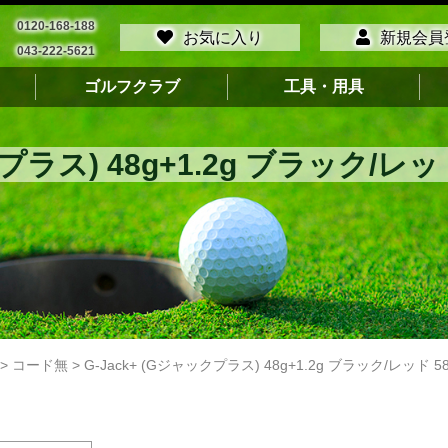
0120-168-188
お気に入り
新規会員
043-222-5621
ゴルフクラブ
工具・用具
クプラス) 48g+1.2g ブラック/
>
コード無
>
G-Jack+ (Gジャックプラス) 48g+1.2g ブラック/レッド