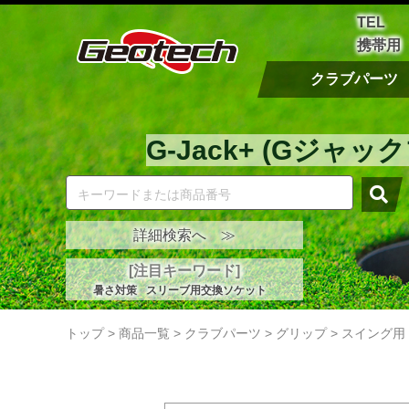
TEL
携帯用
クラブパーツ
G-Jack+ (Gジャッ
詳細検索へ ≫
[注目キーワード]
暑さ対策
スリーブ用交換ソケット
トップ
>
商品一覧
>
クラブパーツ
>
グリップ
>
スイング用