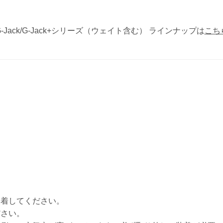
お買い物を続ける
お買い物を続ける
パーツの選択へ進む
カートへ進む
G-Jack/G-Jack+シリーズ（ウェイト含む） ラインナップは
こち
装着してください。
ださい。