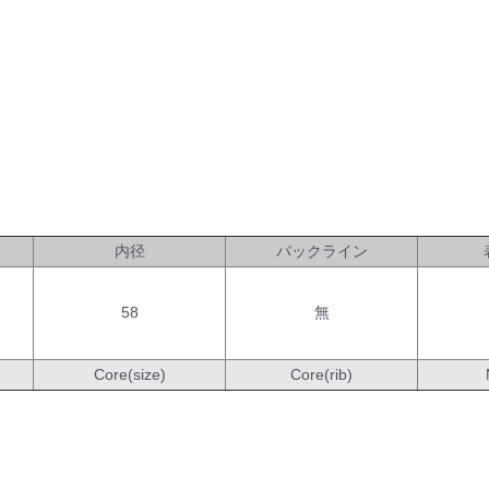
内径
バックライン
58
無
Core(size)
Core(rib)