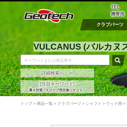
TEL
携帯用
クラブパーツ
VULCANUS (バルカ
詳細検索へ ≫
[注目キーワード]
暑さ対策
スリーブ用交換ソケット
トップ
>
商品一覧
>
クラブパーツ
>
シャフト
>
ウッド用
>