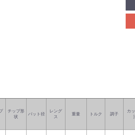
プ
チップ形
レング
カ
バット径
重量
トルク
調子
状
ス