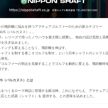
ーの飛距離に悩みを持つアマチュアゴルファーのための新カテゴリー
ANUS（バルカヌス）』。
PRO」シリーズで培ったノウハウを最大限に踏襲し、独自の設計思想と高
果を注ぎ込みました。
スイングも変えることなく、飛距離を伸ばす。
シャフトを制する者こそゴルフを制す」という日本シャフトのシャフト
具体化。
アゴルファーの弱点を克服することでゴルフを劇的に変える。飛距離特
場です。
NUS（バルカヌス）とは
具をつくるローマ神話に登場する鍛冶神。これになぞらえ、アマチュア
に応じた武器（シャフト）を 提供する、との意味を込めました。