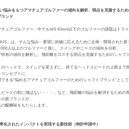
ない悩みをもつアマチュアゴルファーの傾向を解析、弱点を克服するため
ブランド
チュアゴルファー、中でもH/S 43m/s以下のゴルファーの課題はドラ
。
ANUS」は、そんな悩み・要望に的確に応えるために企画・開発された新
,000人以上のゴルファーと接し、スイングやニーズの傾向を分析。
ア特有の傾向を解析し、飛距離をロスする弱点を克服するためのシャフ
まのヘッドで、スイングを変えずに、持てるヘッドスピードの上限まで
をコンセプトに、
用できる“悩めるアマチュアゴルファーのためのシャフトブランド”とし
スピードの割に飛ばない・・・」など、飛距離の悩みを解消するための
ンの新ブランドが、
真の醍醐味をもたらします。
効率化されたインパクトを実現する新技術（特許申請中）