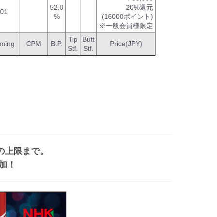
52.0
20%還元
-01
%
(16000ポイント)
※一般会員様限定
Tip
Butt
mming
CPM
B.P.
Price(JPY)
Stf.
Stf.
の上限まで。
加！