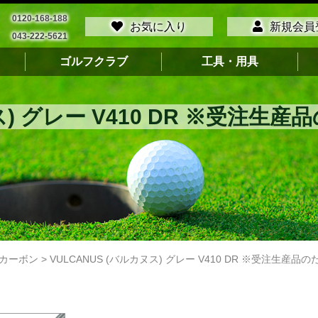
0120-168-188
お気に入り
新規会員
043-222-5621
ゴルフクラブ
工具・用具
ヌス) グレー V410 DR ※受注
カーボン
>
VULCANUS (バルカヌス) グレー V410 DR ※受注生産