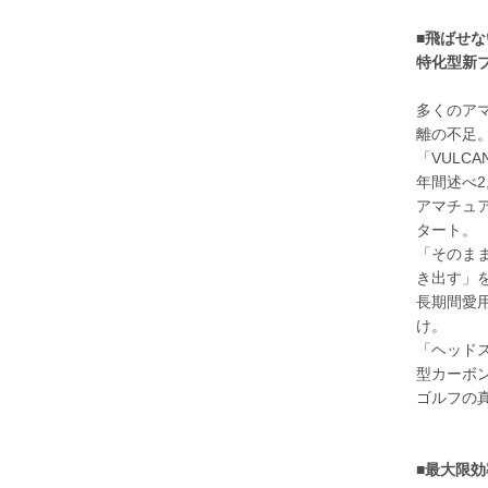
■飛ばせ
特化型新
多くのアマ
離の不足
「VULC
年間述べ2
アマチュ
タート。
「そのま
き出す」
長期間愛
け。
「ヘッド
型カーボ
ゴルフの
■最大限