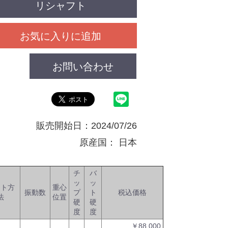
リシャフト
お気に入りに追加
お問い合わせ
販売開始日：2024/07/26
原産国：
日本
チ
バ
ッ
ッ
ット方
重心
振動数
プ
ト
税込価格
法
位置
硬
硬
度
度
￥88,000