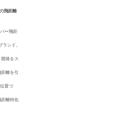
の飛距離
イバー飛距
ブランド。
ト開発をス
飛距離を引
て位置づ
飛距離特化