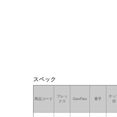
スペック
フレッ
チッ
商品コード
GeoFlex
番手
クス
径