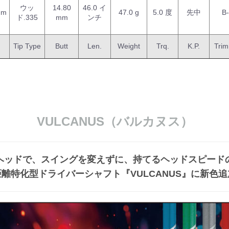
ウッ
14.80
46.0 イ
mm
47.0 g
5.0 度
先中
B
ド.335
mm
ンチ
Tip Type
Butt
Len.
Weight
Trq.
K.P.
Tri
VULCANUS（バルカヌス）
ヘッドで、スイングを変えずに、持てるヘッドスピード
距離特化型ドライバーシャフト『VULCANUS』に新色追