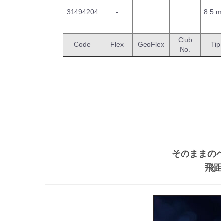
31494204
-
8.5 
Club
Code
Flex
GeoFlex
Tip
No.
そのままの
飛