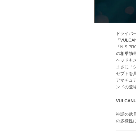
ドライバ
『VULC
「N.S.
の相乗効
ヘッドも
まさに「
セプトを
アマチュ
ンドの登
VULCA
神話の武
の多様性