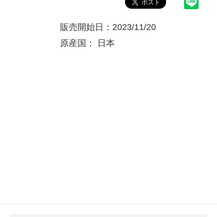
販売開始日：2023/11/20
原産国：
日本
お買い物を続ける
お買い物を続ける
パーツの選択へ進む
カートへ進む