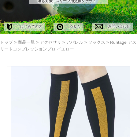
暑さ対策
スリーブ用交換ソケット
お問い合わせ
はじめての方
Ｑ＆Ａ
トップ
>
商品一覧
>
アクセサリ
>
アパレル
>
ソックス
>
Runtage アス
リートコンプレッションプロ イエロー