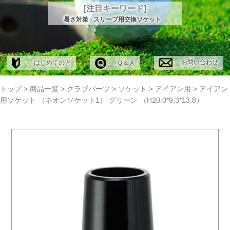
[注目キーワード]
暑さ対策
スリーブ用交換ソケット
お問い合わせ
はじめての方
Ｑ＆Ａ
トップ
>
商品一覧
>
クラブパーツ
>
ソケット
>
アイアン用
>
アイアン
用ソケット （ネオンソケット1） グリーン （H20.0*9.3*13.8）