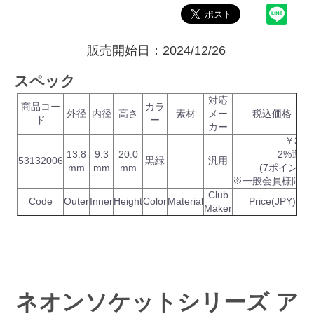
販売開始日：2024/12/26
スペック
対応
商品コー
カラ
外径
内径
高さ
素材
メー
税込価格
ド
ー
カー
￥396
13.8
9.3
20.0
2%還元
53132006
黒緑
汎用
mm
mm
mm
(7ポイント)
※一般会員様限定
Club
Code
Outer
Inner
Height
Color
Material
Price(JPY)
Maker
ネオンソケットシリーズ ア