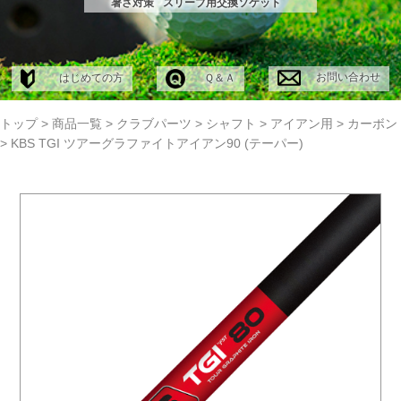
暑さ対策
スリーブ用交換ソケット
お問い合わせ
はじめての方
Ｑ＆Ａ
トップ
>
商品一覧
>
クラブパーツ
>
シャフト
>
アイアン用
>
カーボン
>
KBS TGI ツアーグラファイトアイアン90 (テーパー)