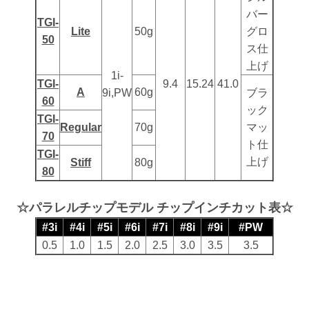
バー
TGI-
Lite
50g
グロ
50
ス仕
上げ
1i-
TGI-
9.4
15.24
41.0
A
60g
9i,PW
ブラ
60
ック
TGI-
Regular
70g
マッ
70
ト仕
TGI-
上げ
Stiff
80g
80
☆パラレルチップモデル チップインチカット表☆
#3i
#4i
#5i
#6i
#7i
#8i
#9i
#PW
0.5
1.0
1.5
2.0
2.5
3.0
3.5
3.5