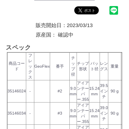
販売開始日：2023/03/13
原産国：
確認中
スペック
フ
チ
レ
ト
商品コー
ッ
チップ
バッ
レン
ッ
GeoFlex
番手
重量
ル
ド
プ
形状
ト径
グス
ク
ク
径
ス
アイア
39.5
9.0
ンテー
15.24
35146024
-
#2
イン
90 g
mm
パ
mm
チ
ー.355
アイア
39.0
9.0
ンテー
15.24
35146034
-
#3
イン
90 g
mm
パ
mm
チ
ー.355
アイア