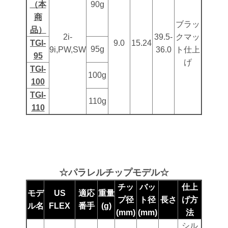
（本
90g
商
ブラッ
品）
2i-
39.5-
クマッ
TGI-
9.0
15.24
95g
9i,PW,SW
36.0
ト仕上
95
げ
TGI-
100g
100
TGI-
110g
110
☆パラレルチップモデル☆
チッ
バッ
仕上
モデ
US
適応
重量
プ径
ト径
長さ
げ方
ル名
FLEX
番手
(g)
(mm)
(mm)
法
シル