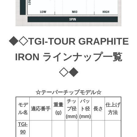
お買い物を続ける
お買い物を続ける
パーツの選択へ進む
カートへ進む
◆◇TGI-TOUR GRAPHITE
IRON ラインナップ一覧
◇◆
☆テーパーチップモデル☆
チッ
バッ
モデ
重量
仕上げ
適応番手
プ径
ト径
長さ
ル名
(g)
方法
(mm)
(mm)
TGI-
90