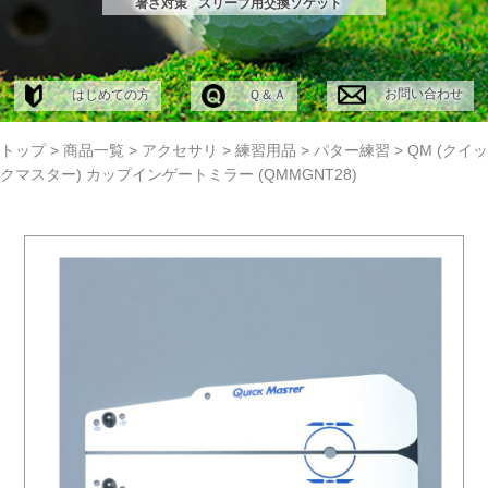
暑さ対策
スリーブ用交換ソケット
お問い合わせ
はじめての方
Ｑ＆Ａ
トップ
>
商品一覧
>
アクセサリ
>
練習用品
>
パター練習
>
QM (クイッ
クマスター) カップインゲートミラー (QMMGNT28)