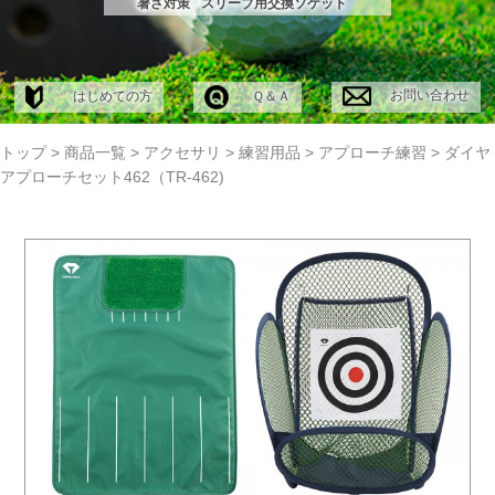
暑さ対策
スリーブ用交換ソケット
お問い合わせ
はじめての方
Ｑ＆Ａ
トップ
>
商品一覧
>
アクセサリ
>
練習用品
>
アプローチ練習
>
ダイヤ
アプローチセット462（TR-462)