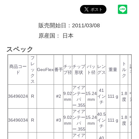
販売開始日：2011/03/08
原産国：
日本
スペック
フ
レ
ト
商品コー
チッ
チップ
バッ
レン
調
ッ
GeoFlex
番手
重量
ル
ド
プ径
形状
ト径
グス
子
ク
ク
ス
アイア
41
9.02
ンテー
15.24
1.8
中
36496024
R
#2
イン
111 g
mm
パ
mm
度
元
チ
ー.355
アイア
40.5
9.02
ンテー
15.24
1.8
中
36496034
R
#3
イン
111 g
mm
パ
mm
度
元
チ
ー.355
アイア
40