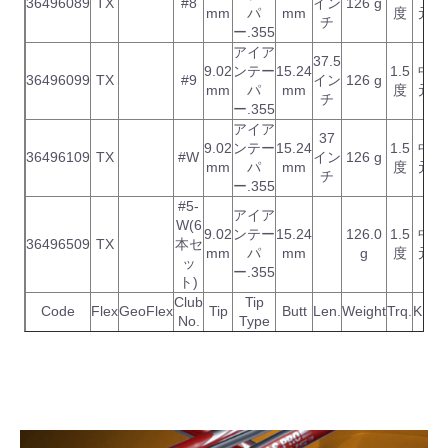
36496089
TX
#8
イン
126 g
mm
パ
mm
度
元
チ
ー.355
アイア
37.5
9.02
ンテー
15.24
1.5
中
36496099
TX
#9
イン
126 g
mm
パ
mm
度
元
チ
ー.355
アイア
37
9.02
ンテー
15.24
1.5
中
36496109
TX
#W
イン
126 g
mm
パ
mm
度
元
チ
ー.355
#5-
アイア
W(6
9.02
ンテー
15.24
126.0
1.5
中
36496509
TX
本セ
mm
パ
mm
g
度
元
ッ
ー.355
ト)
Club
Tip
Code
Flex
GeoFlex
Tip
Butt
Len.
Weight
Trq.
K.P.
T
No.
Type