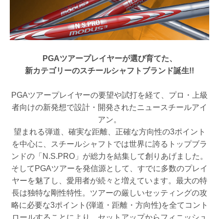
お買い物を続ける
お買い物を続ける
パーツの選択へ進む
カートへ進む
PGAツアープレイヤーが選び育てた、
新カテゴリーのスチールシャフトブランド誕生!!
PGAツアープレイヤーの要望や試打を経て、プロ・上級
者向けの新発想で設計・開発されたニュースチールアイ
アン。
望まれる弾道、確実な距離、正確な方向性の3ポイント
を中心に、スチールシャフトでは世界に誇るトップブラ
ンドの「N.S.PRO」が総力を結集して創りあげました。
そしてPGAツアーを発信源として、すでに多数のプレイ
ヤーを魅了し、愛用者が続々と増えています。最大の特
長は独特な剛性特性。ツアーの厳しいセッティングの攻
略に必要な3ポイント(弾道・距離・方向性)を全てコント
ロールすることにより、セットアップからフィニッシュ