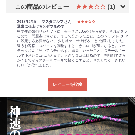
この商品のレビュー
★★★☆☆
(1)
2017/12/15
マスダゴルフ さん
★★★☆☆
通常に仕上げるとダフるので
中学生の娘のリシャフトに、モーダス105のRから変更。それがダフ
るので、問題点は何かと。そして分かったこと。このシャフトはD-2
に設定する必要がない。
少し軽めに仕上げることで解決しました。
違うお客様、スパインを調整すると、赤いロゴが気になると。ジオ
テックさんに訊いても分からず。結局、やったこと。スチールウー
ルで小さいロゴは消えます。大きなロゴは残るので、剥離剤で柔ら
かくしてからスチールウールで軽くこすると、キズもなく、きれい
にロゴが取れました。
レビューを投稿