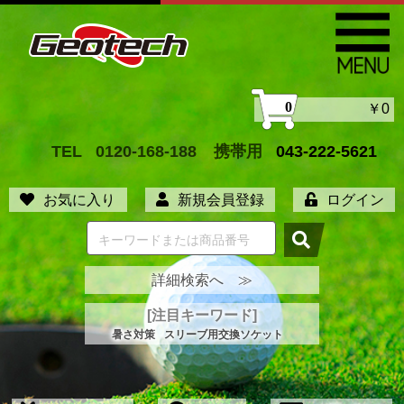
0
￥0
TEL
0120-168-188
携帯用
043-222-5621
お気に入り
新規会員登録
ログイン
詳細検索へ ≫
[注目キーワード]
暑さ対策
スリーブ用交換ソケット