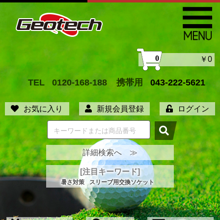
0
￥0
TEL
0120-168-188
携帯用
043-222-5621
お気に入り
新規会員登録
ログイン
詳細検索へ ≫
[注目キーワード]
暑さ対策
スリーブ用交換ソケット