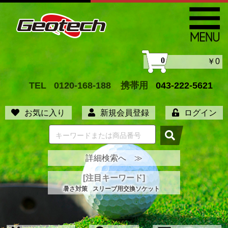
0
￥0
TEL
0120-168-188
携帯用
043-222-5621
お気に入り
新規会員登録
ログイン
詳細検索へ ≫
[注目キーワード]
暑さ対策
スリーブ用交換ソケット