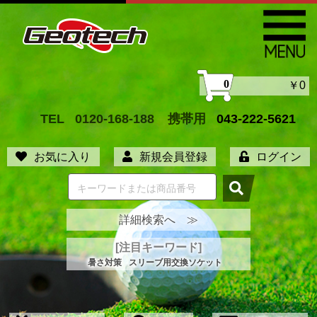
0
￥0
TEL
0120-168-188
携帯用
043-222-5621
お気に入り
新規会員登録
ログイン
詳細検索へ ≫
[注目キーワード]
暑さ対策
スリーブ用交換ソケット