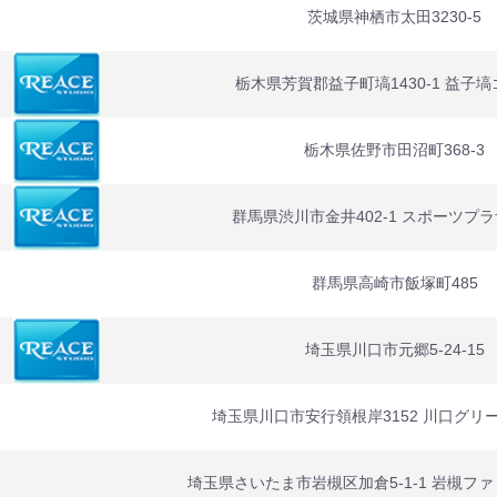
茨城県神栖市太田3230-5
栃木県芳賀郡益子町塙1430-1 益子
栃木県佐野市田沼町368-3
群馬県渋川市金井402-1 スポーツプ
群馬県高崎市飯塚町485
埼玉県川口市元郷5-24-15
埼玉県川口市安行領根岸3152 川口グリ
埼玉県さいたま市岩槻区加倉5-1-1 岩槻フ