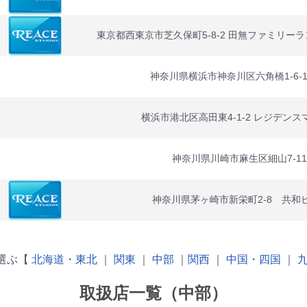
東京都西東京市芝久保町5-8-2 田無ファミリー
神奈川県横浜市神奈川区六角橋1-6-12
横浜市港北区高田東4-1-2 レジデンスマ
神奈川県川崎市麻生区細山7-11
神奈川県茅ヶ崎市新栄町2-8 共和
選ぶ【
北海道・東北
｜
関東
｜
中部
｜
関西
｜
中国・四国
｜
取扱店一覧（中部）