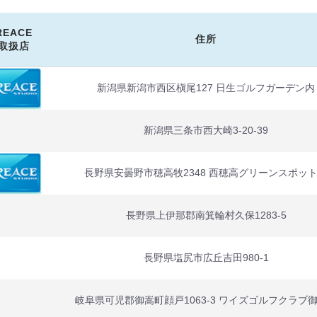
REACE
住所
取扱店
新潟県新潟市西区槇尾127 日生ゴルフガーデン内
新潟県三条市西大崎3-20-39
長野県安曇野市穂高牧2348 西穂高グリーンスポッ
長野県上伊那郡南箕輪村久保1283-5
長野県塩尻市広丘吉田980-1
岐阜県可児郡御嵩町顔戸1063-3 ワイズゴルフクラブ