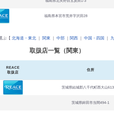
福島県北矢野目五反田1-3
福島県本宮市荒井字沢田28
選ぶ【
北海道・東北
｜
関東
｜
中部
｜
関西
｜
中国・四国
｜
取扱店一覧（関東）
REACE
住所
取扱店
茨城県結城郡八千代町西大山613-
茨城県鉾田市当間494-1