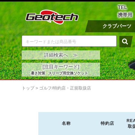
TEL
携帯用
クラブパーツ
詳細検索へ ≫
[注目キーワード]
暑さ対策
スリーブ用交換ソケット
トップ
>
ゴルフ/特約店・正規取扱店
RE
名称
特約店
取