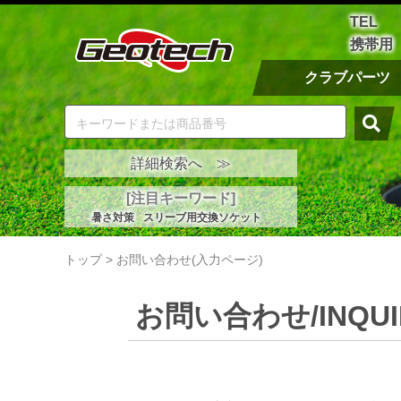
TEL
携帯用
クラブパーツ
詳細検索へ ≫
[注目キーワード]
暑さ対策
スリーブ用交換ソケット
トップ
>
お問い合わせ(入力ページ)
お問い合わせ/INQUI