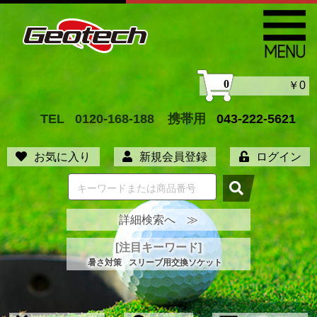
0
￥0
TEL
0120-168-188
携帯用
043-222-5621
お気に入り
新規会員登録
ログイン
詳細検索へ ≫
[注目キーワード]
暑さ対策
スリーブ用交換ソケット