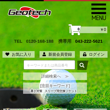
0
￥0
TEL
0120-168-188
携帯用
043-222-5621
お気に入り
新規会員登録
ログイン
詳細検索へ ≫
[注目キーワード]
暑さ対策
スリーブ用交換ソケット