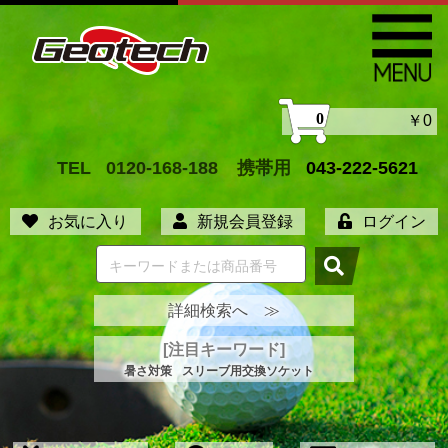
0
￥0
TEL
0120-168-188
携帯用
043-222-5621
お気に入り
新規会員登録
ログイン
詳細検索へ ≫
[注目キーワード]
暑さ対策
スリーブ用交換ソケット