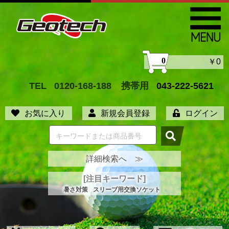
0
￥0
TEL
0120-168-188
携帯用
043-222-5621
お気に入り
新規会員登録
ログイン
詳細検索へ ≫
[注目キーワード]
暑さ対策
スリーブ用交換ソケット