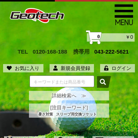
0
￥0
TEL
0120-168-188
携帯用
043-222-5621
お気に入り
新規会員登録
ログイン
詳細検索へ ≫
[注目キーワード]
暑さ対策
スリーブ用交換ソケット