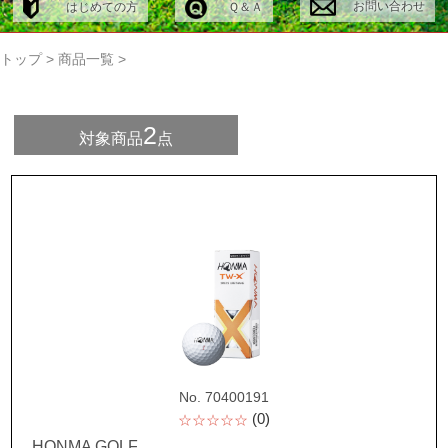
お問い合わせ
はじめての方
Ｑ＆Ａ
トップ
>
商品一覧
>
2
対象商品
点
No. 70400191
(0)
☆☆☆☆☆
HONMA GOLF