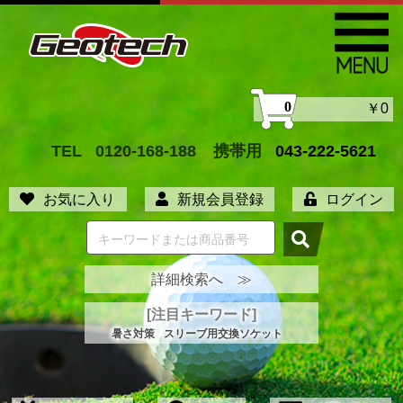
0
￥0
TEL
0120-168-188
携帯用
043-222-5621
お気に入り
新規会員登録
ログイン
詳細検索へ ≫
[注目キーワード]
暑さ対策
スリーブ用交換ソケット